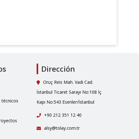
os
Dirección
Oruç Reis Mah. Vadi Cad.
İstanbul Ticaret Sarayı No:108 İç
técnicos
Kapı No:543 Esenler/İstanbul
+90 212 351 12 40
royectos
alsy@tolay.com.tr