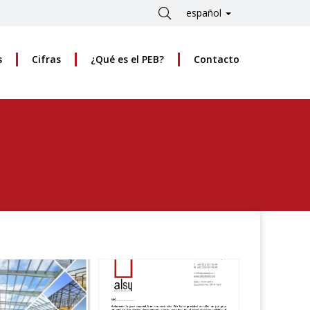
español
s
Cifras
¿Qué es el PEB?
Contacto