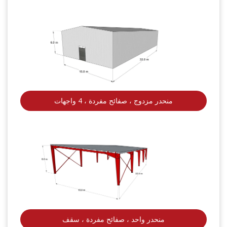
منحدر مزدوج ، صفائح مفردة ، 4 واجهات
منحدر واحد ، صفائح مفردة ، سقف